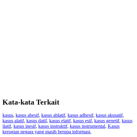
Kata-kata Terkait
kasus
,
kasus abesif
,
kasus ablatif
,
kasus adhesif
,
kasus akusatif
,
kasus alatif
,
kasus datif
,
kasus elatif
,
kasus esif
,
kasus genetif
,
kasus
ilatif
,
kasus inesif
,
kasus instruktif
,
kasus instrumental
,
Kasus
kerugian negara yang masih berupa informasi
,