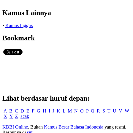
Kamus Lainnya
•
Kamus Inggris
Bookmark
Lihat berdasar huruf depan:
A
B
C
D
E
F
G
H
I
J
K
L
M
N
O
P
Q
R
S
T
U
V
W
X
Y
Z
acak
KBBI Online
. Bukan
Kamus Besar Bahasa Indonesia
yang resmi.
Resminya di
sini
.