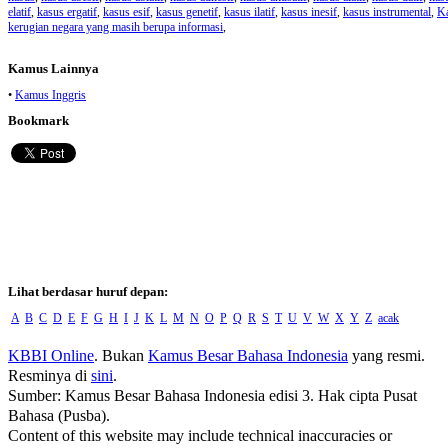
elatif
,
kasus ergatif
,
kasus esif
,
kasus genetif
,
kasus ilatif
,
kasus inesif
,
kasus instrumental
,
K
kerugian negara yang masih berupa informasi
,
Kamus Lainnya
•
Kamus Inggris
Bookmark
Lihat berdasar huruf depan:
A
B
C
D
E
F
G
H
I
J
K
L
M
N
O
P
Q
R
S
T
U
V
W
X
Y
Z
acak
KBBI Online
. Bukan
Kamus Besar Bahasa Indonesia
yang resmi.
Resminya di
sini
.
Sumber: Kamus Besar Bahasa Indonesia edisi 3. Hak cipta Pusat
Bahasa (Pusba).
Content of this website may include technical inaccuracies or