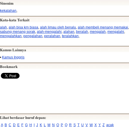
Sinonim
kekalahan
,
Kata-kata Terkait
alah
,
alah bisa krn biasa
,
alah limau oleh benalu
,
alah membeli menang memakai
sabung menang sorak
,
alah-mengalahi
,
alahan
,
beralah
,
mengalah
,
mengalahi
,
mengalahkan
,
pengalahan
,
peralahan
,
teralahkan
,
Kamus Lainnya
•
Kamus Inggris
Bookmark
Lihat berdasar huruf depan:
A
B
C
D
E
F
G
H
I
J
K
L
M
N
O
P
Q
R
S
T
U
V
W
X
Y
Z
acak