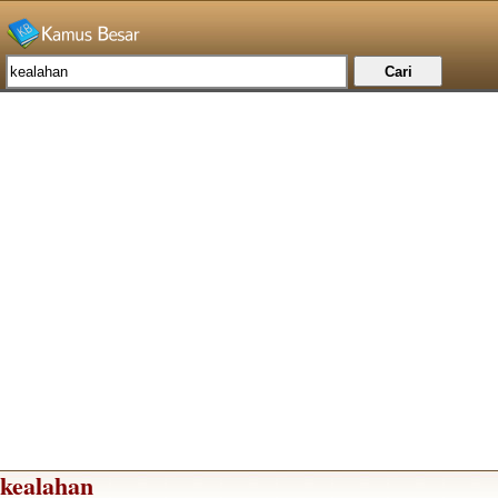
kealahan