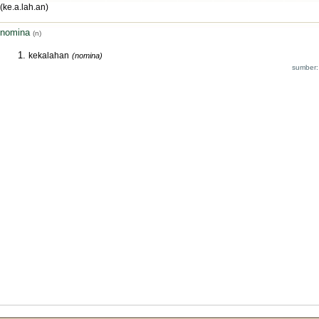
(ke.a.lah.an)
nomina
(n)
kekalahan
(nomina)
sumber: