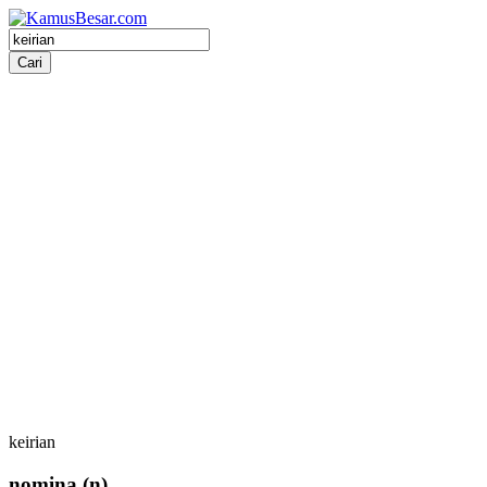
keirian
nomina
(n)