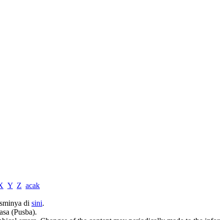
X
Y
Z
acak
sminya di
sini
.
asa (Pusba).