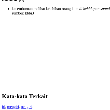
kecemburuan melihat kelebihan orang lain:
dl kehidupan suami
sumber: kbbi3
Kata-kata Terkait
iri
,
mengiri
,
pengiri
,