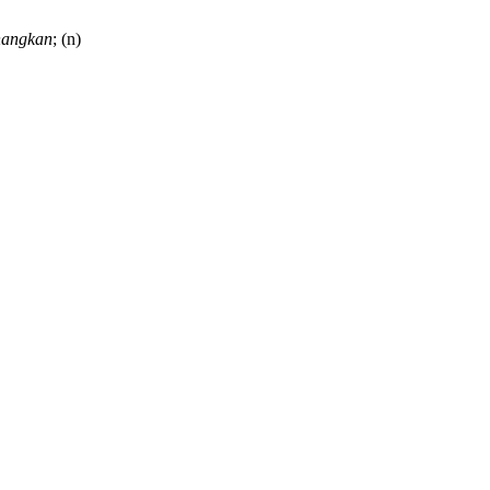
nangkan
;
(n)