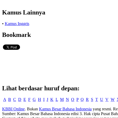
Kamus Lainnya
•
Kamus Inggris
Bookmark
Lihat berdasar huruf depan:
A
B
C
D
E
F
G
H
I
J
K
L
M
N
O
P
Q
R
S
T
U
V
W
KBBI Online
. Bukan
Kamus Besar Bahasa Indonesia
yang resmi. Re
Sumber: Kamus Besar Bahasa Indonesia edisi 3. Hak cipta Pusat Bah