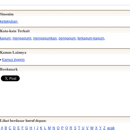
Sinonim
ketakjuban
,
Kata-kata Terkait
kagum
,
mengagumi
,
mengagumkan
,
pengagum
,
terkagum-kagum
,
Kamus Lainnya
•
Kamus Inggris
Bookmark
Lihat berdasar huruf depan:
A
B
C
D
E
F
G
H
I
J
K
L
M
N
O
P
Q
R
S
T
U
V
W
X
Y
Z
acak