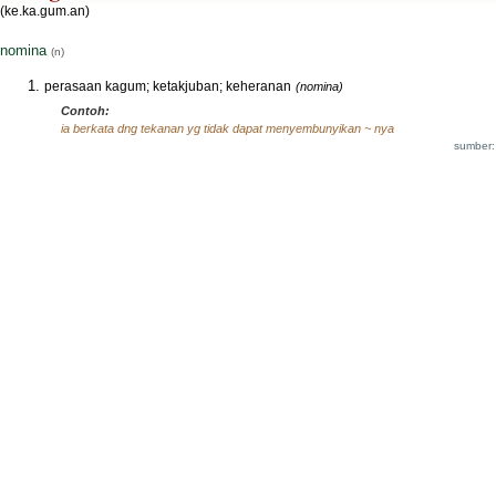
(ke.ka.gum.an)
nomina
(n)
perasaan kagum; ketakjuban; keheranan
(nomina)
Contoh:
ia berkata dng tekanan yg tidak dapat menyembunyikan ~ nya
sumber: