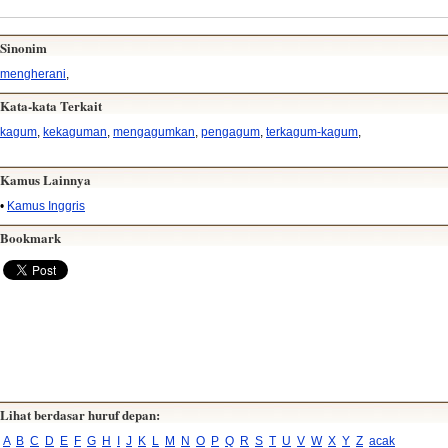
Sinonim
mengherani
,
Kata-kata Terkait
kagum
,
kekaguman
,
mengagumkan
,
pengagum
,
terkagum-kagum
,
Kamus Lainnya
•
Kamus Inggris
Bookmark
Lihat berdasar huruf depan:
A
B
C
D
E
F
G
H
I
J
K
L
M
N
O
P
Q
R
S
T
U
V
W
X
Y
Z
acak