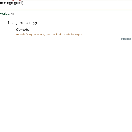
(me.nga.gumi)
verba
(v)
kagum akan
(v)
Contoh:
masih banyak orang yg ~ teknik arsitekturnya;
sumber: