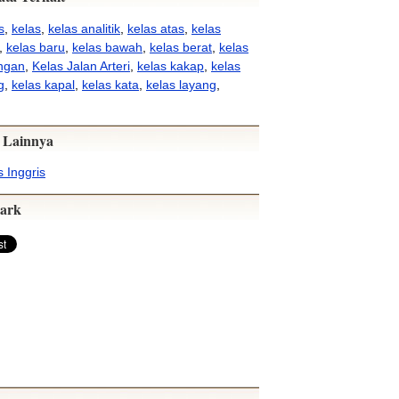
s
,
kelas
,
kelas analitik
,
kelas atas
,
kelas
,
kelas baru
,
kelas bawah
,
kelas berat
,
kelas
ingan
,
Kelas Jalan Arteri
,
kelas kakap
,
kelas
g
,
kelas kapal
,
kelas kata
,
kelas layang
,
 Lainnya
 Inggris
ark