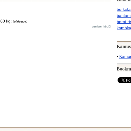
berkela
bantam
 60 kg;
berat r
(olahraga)
sumber: kbbi3
kambin
Kamus
•
Kamus
Bookm