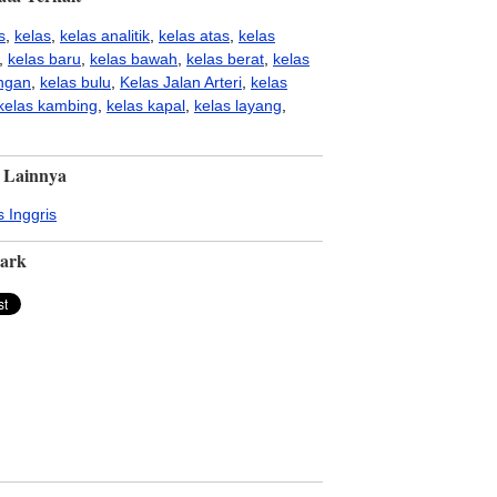
s
,
kelas
,
kelas analitik
,
kelas atas
,
kelas
,
kelas baru
,
kelas bawah
,
kelas berat
,
kelas
ingan
,
kelas bulu
,
Kelas Jalan Arteri
,
kelas
kelas kambing
,
kelas kapal
,
kelas layang
,
 Lainnya
 Inggris
ark