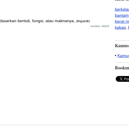
berkela
bantam
rdasarkan bentuk, fungsi, atau maknanya;
berat r
(linguistik)
sumber: kbbi3
kakap
,
Kamus
•
Kamus
Bookm