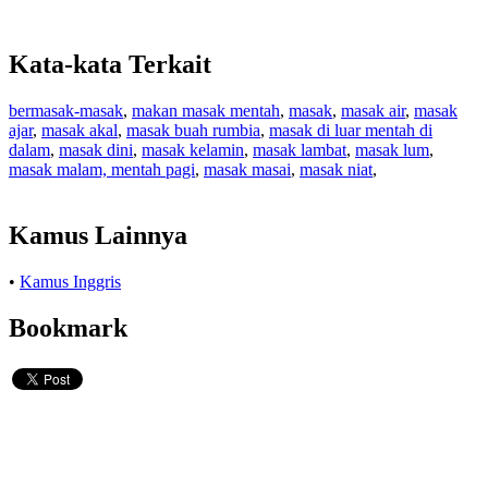
Kata-kata Terkait
bermasak-masak
,
makan masak mentah
,
masak
,
masak air
,
masak
ajar
,
masak akal
,
masak buah rumbia
,
masak di luar mentah di
dalam
,
masak dini
,
masak kelamin
,
masak lambat
,
masak lum
,
masak malam, mentah pagi
,
masak masai
,
masak niat
,
Kamus Lainnya
•
Kamus Inggris
Bookmark