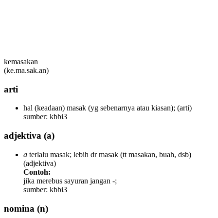
kemasakan
(ke.ma.sak.an)
arti
hal (keadaan) masak (yg sebenarnya atau kiasan);
(arti)
sumber: kbbi3
adjektiva
(a)
a
terlalu masak; lebih dr masak (tt masakan, buah, dsb)
(adjektiva)
Contoh:
jika merebus sayuran jangan -;
sumber: kbbi3
nomina
(n)