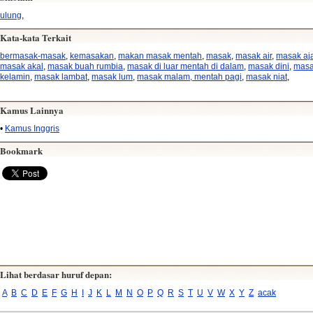
ulung
,
Kata-kata Terkait
bermasak-masak
,
kemasakan
,
makan masak mentah
,
masak
,
masak air
,
masak aj
masak akal
,
masak buah rumbia
,
masak di luar mentah di dalam
,
masak dini
,
mas
kelamin
,
masak lambat
,
masak lum
,
masak malam, mentah pagi
,
masak niat
,
Kamus Lainnya
•
Kamus Inggris
Bookmark
Lihat berdasar huruf depan:
A
B
C
D
E
F
G
H
I
J
K
L
M
N
O
P
Q
R
S
T
U
V
W
X
Y
Z
acak