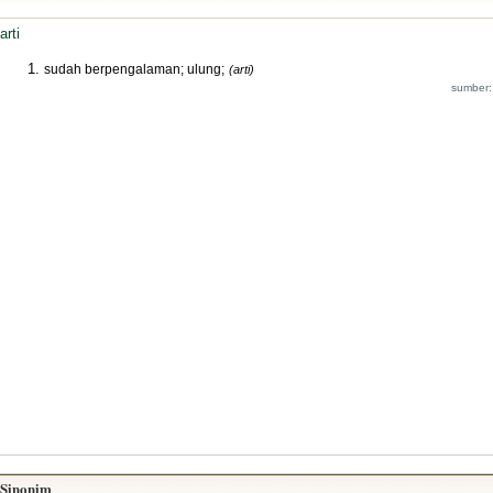
arti
sudah berpengalaman; ulung;
(arti)
sumber:
Sinonim