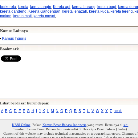
berkereta
,
kereta
,
kereta angin
,
Kereta api
,
kereta barang
,
kereta bogi
,
kereta doro
kereta gandeng
,
Kereta Gandengan
,
kereta jenazah
,
kereta kuda
,
kereta lereng
,
k
makan
,
kereta mati
,
kereta mayat
,
Kamus Lainnya
•
Kamus Inggris
Bookmark
Lihat berdasar huruf depan:
A
B
C
D
E
F
G
H
I
J
K
L
M
N
O
P
Q
R
S
T
U
V
W
X
Y
Z
acak
KBBI Online
. Bukan
Kamus Besar Bahasa Indonesia
yang resmi. Resminya di
sini
.
Sumber: Kamus Besar Bahasa Indonesia edisi 3. Hak cipta Pusat Bahasa (Pusba).
Content of this website may include technical inaccuracies or typographical errors. Changes of
the content may periodically made to the information contained herein. We make no warranty t