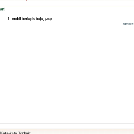
arti
mobil berlapis baja;
(arti)
sumber:
Kata-kata Terkait