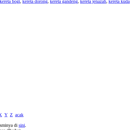
kereta bogi
,
kereta dorong
,
kereta gandeng
,
kereta jenazah
,
kereta kuda
X
Y
Z
acak
sminya di
sini
.