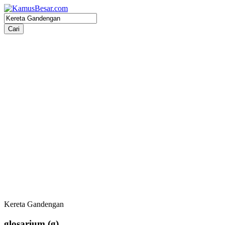
Kereta Gandengan
glosarium
(g)