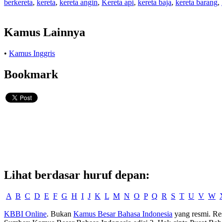
berkereta
,
kereta
,
kereta angin
,
Kereta api
,
kereta baja
,
kereta barang
,
Kamus Lainnya
•
Kamus Inggris
Bookmark
Lihat berdasar huruf depan:
A
B
C
D
E
F
G
H
I
J
K
L
M
N
O
P
Q
R
S
T
U
V
W
KBBI Online
. Bukan
Kamus Besar Bahasa Indonesia
yang resmi. Re