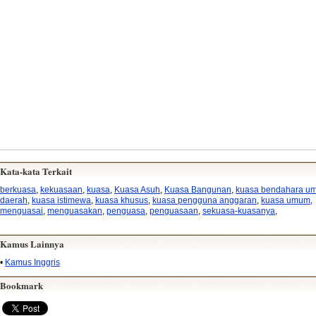
Kata-kata Terkait
berkuasa
,
kekuasaan
,
kuasa
,
Kuasa Asuh
,
Kuasa Bangunan
,
kuasa bendahara u
daerah
,
kuasa istimewa
,
kuasa khusus
,
kuasa pengguna anggaran
,
kuasa umum
,
menguasai
,
menguasakan
,
penguasa
,
penguasaan
,
sekuasa-kuasanya
,
Kamus Lainnya
•
Kamus Inggris
Bookmark