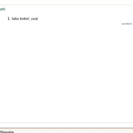
arti
labu bokor;
(arti)
sumber:
Sinonim