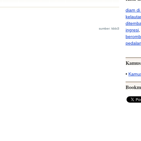
diam di
kelauta
ditemba
sumber: kbbi3
ingresi
beromba
pedala
Kamus
•
Kamus
Bookm