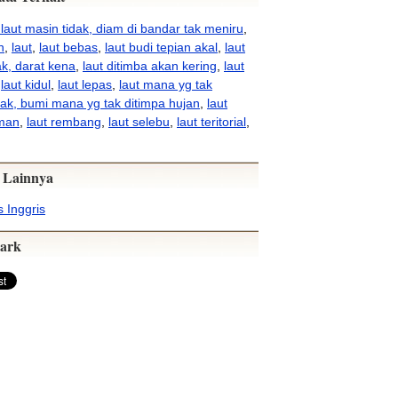
 laut masin tidak, diam di bandar tak meniru
,
n
,
laut
,
laut bebas
,
laut budi tepian akal
,
laut
k, darat kena
,
laut ditimba akan kering
,
laut
,
laut kidul
,
laut lepas
,
laut mana yg tak
k, bumi mana yg tak ditimpa hujan
,
laut
man
,
laut rembang
,
laut selebu
,
laut teritorial
,
 Lainnya
 Inggris
ark