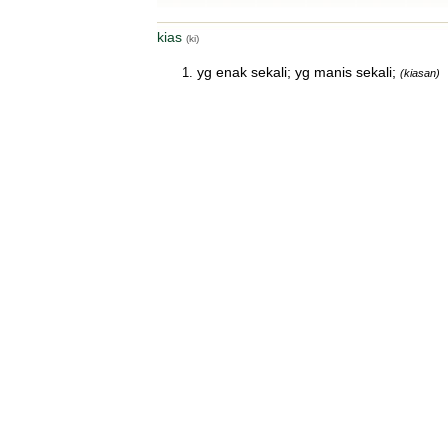
kias
(ki)
yg enak sekali; yg manis sekali;
(kiasan)