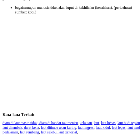
bagaimanapun manusia tidak akan luput dr kekhilafan (kesalahan);
(peribahasa)
sumber: kbbi3
Kata-kata Terkait
diam di laut masin tidak, diam di bandar tak meniru
,
kelautan
,
laut
,
laut bebas
,
laut budi tepian
laut ditembak, darat kena
,
laut ditimba akan kering
,
laut ingresi
,
laut kidul
,
laut lepas
,
laut ma
pedalaman
,
laut rembang
,
laut selebu
,
laut teritorial
,