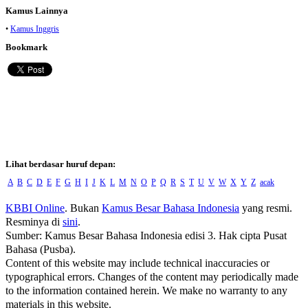
Kamus Lainnya
•
Kamus Inggris
Bookmark
Lihat berdasar huruf depan:
A
B
C
D
E
F
G
H
I
J
K
L
M
N
O
P
Q
R
S
T
U
V
W
X
Y
Z
acak
KBBI Online
. Bukan
Kamus Besar Bahasa Indonesia
yang resmi.
Resminya di
sini
.
Sumber: Kamus Besar Bahasa Indonesia edisi 3. Hak cipta Pusat
Bahasa (Pusba).
Content of this website may include technical inaccuracies or
typographical errors. Changes of the content may periodically made
to the information contained herein. We make no warranty to any
materials in this website.