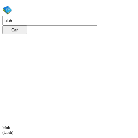
luluh
(lu.luh)