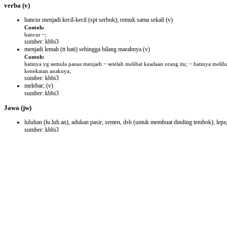
verba
(v)
hancur menjadi kecil-kecil (spt serbuk); remuk sama sekali
(v)
Contoh:
hancur ~;
sumber: kbbi3
menjadi lemah (tt hati) sehingga hilang marahnya
(v)
Contoh:
hatinya yg semula panas menjadi ~ setelah melihat keadaan orang itu; ~ hatinya melih
kenekatan anaknya;
sumber: kbbi3
melebar;
(v)
sumber: kbbi3
Jawa
(jw)
luluhan (lu.luh.an), adukan pasir, semen, dsb (untuk membuat dinding tembok); lepa
sumber: kbbi3