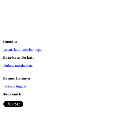
Sinonim
hancur
,
larut
,
melebar
,
lepa
,
Kata-kata Terkait
luluhan
,
meluluhkan
,
Kamus Lainnya
•
Kamus Inggris
Bookmark