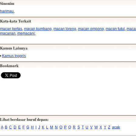
Sinonim
harimau
,
Kata-kata Terkait
macan kertas
,
macan kumbang
,
macan loreng
,
macan ompong
,
macan tutul
,
maca
macanan
,
memacani
,
Kamus Lainnya
•
Kamus Inggris
Bookmark
Lihat berdasar huruf depan:
A
B
C
D
E
F
G
H
I
J
K
L
M
N
O
P
Q
R
S
T
U
V
W
X
Y
Z
acak