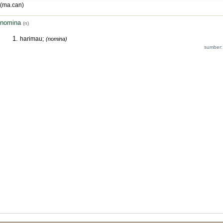
(ma.can)
nomina
(n)
harimau;
(nomina)
sumber: