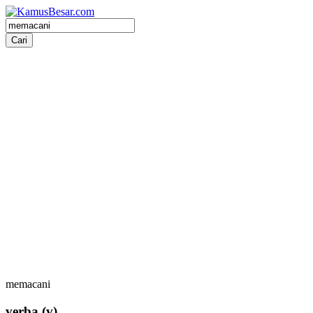
memacani
verba
(v)