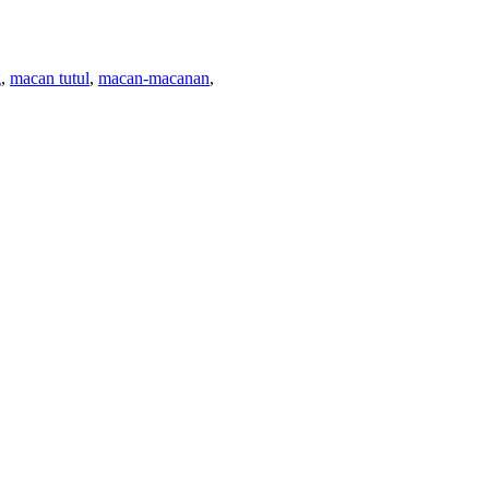
g
,
macan tutul
,
macan-macanan
,