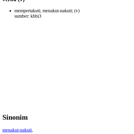
mempertakuti; menakut-nakuti;
(v)
sumber: kbbi3
Sinonim
menakut-nakuti
,