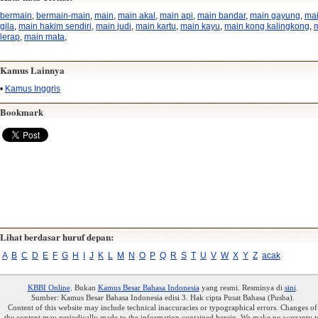
bermain
,
bermain-main
,
main
,
main akal
,
main api
,
main bandar
,
main gayung
,
ma
gila
,
main hakim sendiri
,
main judi
,
main kartu
,
main kayu
,
main kong kalingkong
,
lerap
,
main mata
,
Kamus Lainnya
•
Kamus Inggris
Bookmark
Lihat berdasar huruf depan:
A
B
C
D
E
F
G
H
I
J
K
L
M
N
O
P
Q
R
S
T
U
V
W
X
Y
Z
acak
KBBI Online
. Bukan
Kamus Besar Bahasa Indonesia
yang resmi. Resminya di
sini
.
Sumber: Kamus Besar Bahasa Indonesia edisi 3. Hak cipta Pusat Bahasa (Pusba).
Content of this website may include technical inaccuracies or typographical errors. Changes of
the content may periodically made to the information contained herein. We make no warranty t