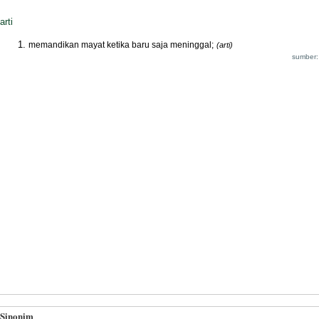
arti
memandikan mayat ketika baru saja meninggal;
(arti)
sumber:
Sinonim