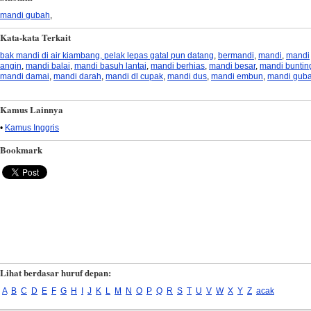
mandi gubah
,
Kata-kata Terkait
bak mandi di air kiambang, pelak lepas gatal pun datang
,
bermandi
,
mandi
,
mandi
angin
,
mandi balai
,
mandi basuh lantai
,
mandi berhias
,
mandi besar
,
mandi buntin
mandi damai
,
mandi darah
,
mandi dl cupak
,
mandi dus
,
mandi embun
,
mandi gub
Kamus Lainnya
•
Kamus Inggris
Bookmark
Lihat berdasar huruf depan:
A
B
C
D
E
F
G
H
I
J
K
L
M
N
O
P
Q
R
S
T
U
V
W
X
Y
Z
acak