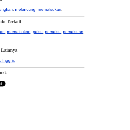
ungkan
,
melancung
,
memalsukan
,
ata Terkait
uan
,
memalsukan
,
palsu
,
pemalsu
,
pemalsuan
,
 Lainnya
 Inggris
ark