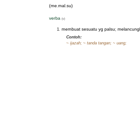
(me.mal.su)
verba
(v)
membuat sesuatu yg palsu; melancung
Contoh:
~ ijazah; ~ tanda tangan; ~ uang;