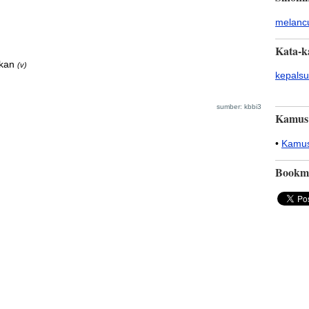
melanc
Kata-k
kan
(v)
kepals
sumber: kbbi3
Kamus
•
Kamus
Bookm