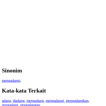
Sinonim
mengadangi
,
Kata-kata Terkait
adang
,
diadang
,
mengadang
,
mengadangi
,
mengadangkan
,
pengadang
,
pengadangan
,