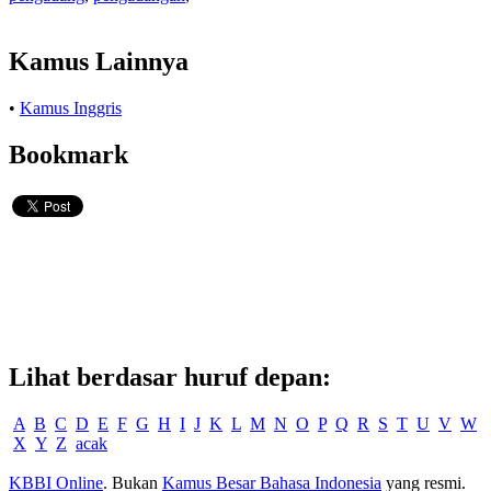
Kamus Lainnya
•
Kamus Inggris
Bookmark
Lihat berdasar huruf depan:
A
B
C
D
E
F
G
H
I
J
K
L
M
N
O
P
Q
R
S
T
U
V
W
X
Y
Z
acak
KBBI Online
. Bukan
Kamus Besar Bahasa Indonesia
yang resmi.