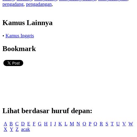
pengadang
,
pengadangan
,
Kamus Lainnya
•
Kamus Inggris
Bookmark
Lihat berdasar huruf depan:
A
B
C
D
E
F
G
H
I
J
K
L
M
N
O
P
Q
R
S
T
U
V
W
X
Y
Z
acak