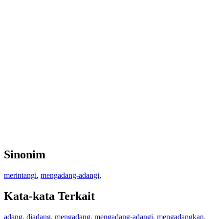
Sinonim
merintangi
,
mengadang-adangi
,
Kata-kata Terkait
adang
,
diadang
,
mengadang
,
mengadang-adangi
,
mengadangkan
,