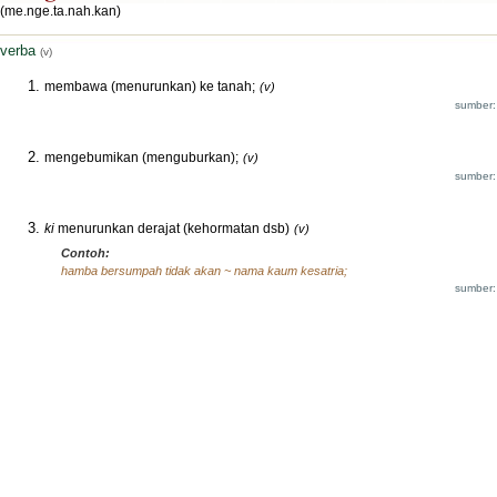
(me.nge.ta.nah.kan)
verba
(v)
membawa (menurunkan) ke tanah;
(v)
sumber:
mengebumikan (menguburkan);
(v)
sumber:
ki
menurunkan derajat (kehormatan dsb)
(v)
Contoh:
hamba bersumpah tidak akan ~ nama kaum kesatria;
sumber: