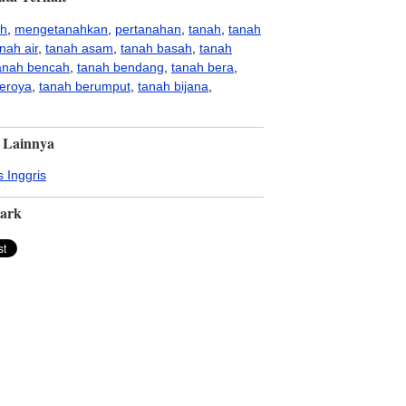
ah
,
mengetanahkan
,
pertanahan
,
tanah
,
tanah
nah air
,
tanah asam
,
tanah basah
,
tanah
anah bencah
,
tanah bendang
,
tanah bera
,
eroya
,
tanah berumput
,
tanah bijana
,
 Lainnya
 Inggris
ark