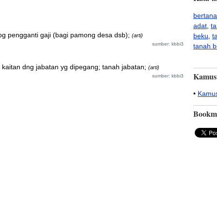
bertan
adat
,
ta
bg pengganti gaji (bagi pamong desa dsb);
beku
,
t
(arti)
sumber: kbbi3
tanah b
 kaitan dng jabatan yg dipegang; tanah jabatan;
(arti)
Kamus
sumber: kbbi3
•
Kamus
Bookm