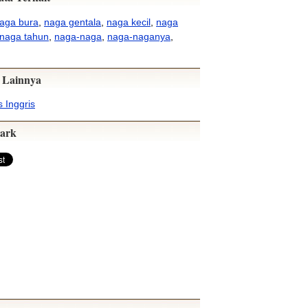
aga bura
,
naga gentala
,
naga kecil
,
naga
naga tahun
,
naga-naga
,
naga-naganya
,
 Lainnya
 Inggris
ark