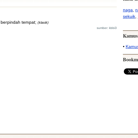
naga
,
n
sekuik
,
 berpindah tempat;
(klasik)
sumber: kbbi3
Kamus
•
Kamus
Bookm