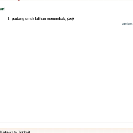
arti
padang untuk latihan menembak;
(arti)
sumber:
Kata-kata Terkait