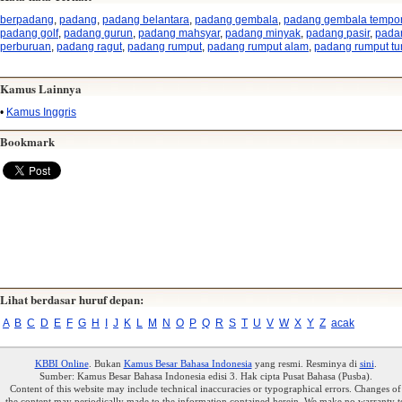
berpadang
,
padang
,
padang belantara
,
padang gembala
,
padang gembala tempor
padang golf
,
padang gurun
,
padang mahsyar
,
padang minyak
,
padang pasir
,
pada
perburuan
,
padang ragut
,
padang rumput
,
padang rumput alam
,
padang rumput tu
Kamus Lainnya
•
Kamus Inggris
Bookmark
Lihat berdasar huruf depan:
A
B
C
D
E
F
G
H
I
J
K
L
M
N
O
P
Q
R
S
T
U
V
W
X
Y
Z
acak
KBBI Online
. Bukan
Kamus Besar Bahasa Indonesia
yang resmi. Resminya di
sini
.
Sumber: Kamus Besar Bahasa Indonesia edisi 3. Hak cipta Pusat Bahasa (Pusba).
Content of this website may include technical inaccuracies or typographical errors. Changes of
the content may periodically made to the information contained herein. We make no warranty t