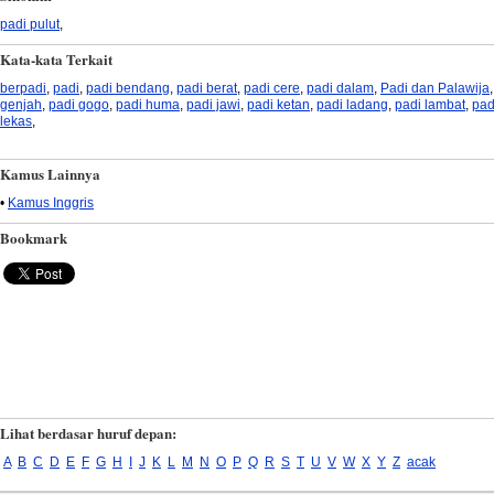
padi pulut
,
Kata-kata Terkait
berpadi
,
padi
,
padi bendang
,
padi berat
,
padi cere
,
padi dalam
,
Padi dan Palawija
genjah
,
padi gogo
,
padi huma
,
padi jawi
,
padi ketan
,
padi ladang
,
padi lambat
,
pad
lekas
,
Kamus Lainnya
•
Kamus Inggris
Bookmark
Lihat berdasar huruf depan:
A
B
C
D
E
F
G
H
I
J
K
L
M
N
O
P
Q
R
S
T
U
V
W
X
Y
Z
acak