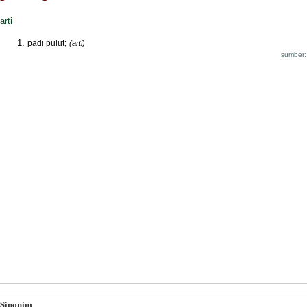
arti
padi pulut;
(arti)
sumber:
Sinonim