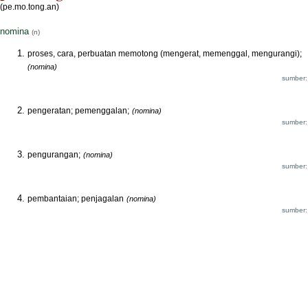
(pe.mo.tong.an)
nomina
(n)
proses, cara, perbuatan memotong (mengerat, memenggal, mengurangi);
(nomina)
sumber:
pengeratan; pemenggalan;
(nomina)
sumber:
pengurangan;
(nomina)
sumber:
pembantaian; penjagalan
(nomina)
sumber: