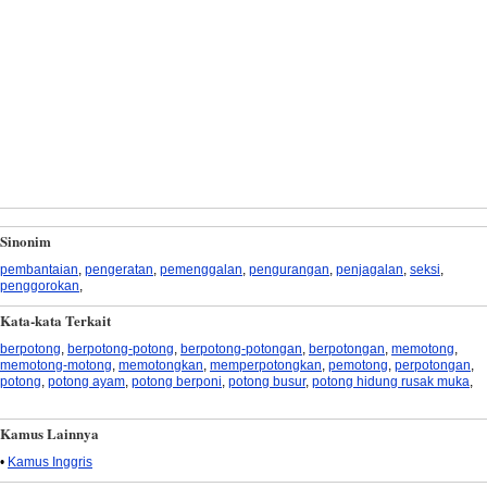
Sinonim
pembantaian
,
pengeratan
,
pemenggalan
,
pengurangan
,
penjagalan
,
seksi
,
penggorokan
,
Kata-kata Terkait
berpotong
,
berpotong-potong
,
berpotong-potongan
,
berpotongan
,
memotong
,
memotong-motong
,
memotongkan
,
memperpotongkan
,
pemotong
,
perpotongan
,
potong
,
potong ayam
,
potong berponi
,
potong busur
,
potong hidung rusak muka
,
Kamus Lainnya
•
Kamus Inggris