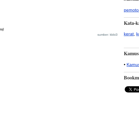
pemoto
Kata-k
na)
kerat
,
k
sumber: kbbi3
Kamus
•
Kamus
Bookm