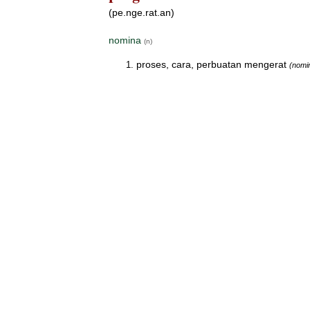
(pe.nge.rat.an)
nomina
(n)
proses, cara, perbuatan mengerat
(nomi