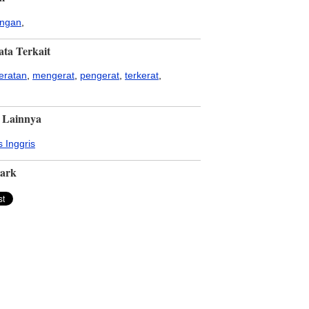
ngan
,
ata Terkait
eratan
,
mengerat
,
pengerat
,
terkerat
,
 Lainnya
 Inggris
ark