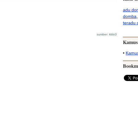
adu do
domba
teradu
sumber: kbbi3
Kamus
•
Kamus
Bookm