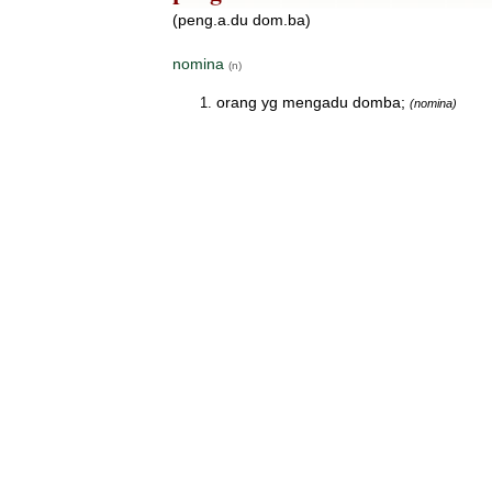
(peng.a.du dom.ba)
nomina
(n)
orang yg mengadu domba;
(nomina)