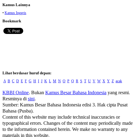
Kamus Lainnya
•
Kamus Inggris
Bookmark
Lihat berdasar huruf depan:
A
B
C
D
E
F
G
H
I
J
K
L
M
N
O
P
Q
R
S
T
U
V
W
X
Y
Z
acak
KBBI Online
. Bukan
Kamus Besar Bahasa Indonesia
yang resmi.
Resminya di
sini
.
Sumber: Kamus Besar Bahasa Indonesia edisi 3. Hak cipta Pusat
Bahasa (Pusba).
Content of this website may include technical inaccuracies or
typographical errors. Changes of the content may periodically made
to the information contained herein. We make no warranty to any
materials in this website.