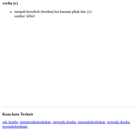
verba
(v)
menjadi berselisih (bertikai) krn hasutan pihak lain;
(v)
sumber: kbbi3
Kata-kata Terkait
adu domba
,
memperadudombakan
,
mengadu domba
,
mengadudombakan
,
pengadu domba
,
pengadudombaan
,