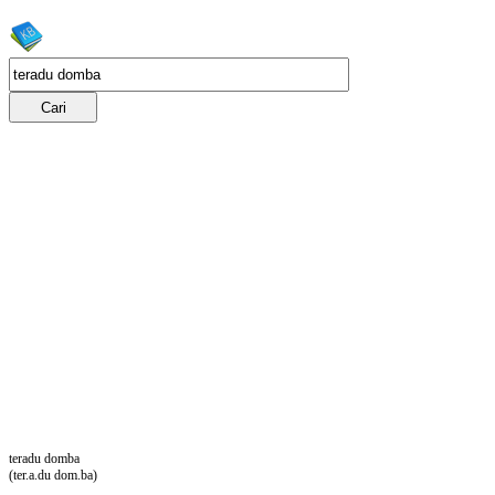
teradu domba
(ter.a.du dom.ba)