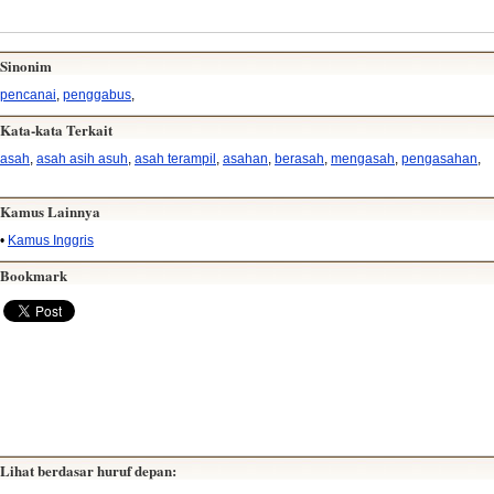
Sinonim
pencanai
,
penggabus
,
Kata-kata Terkait
asah
,
asah asih asuh
,
asah terampil
,
asahan
,
berasah
,
mengasah
,
pengasahan
,
Kamus Lainnya
•
Kamus Inggris
Bookmark
Lihat berdasar huruf depan: