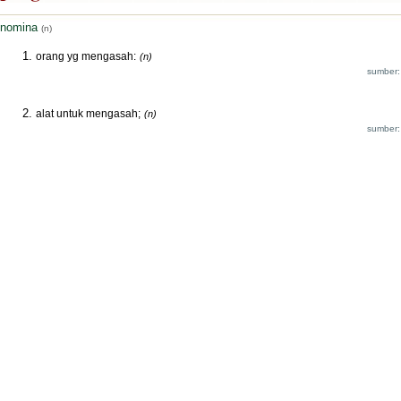
nomina
(n)
orang yg mengasah:
(n)
sumber:
alat untuk mengasah;
(n)
sumber: