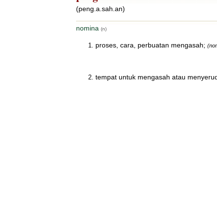
(peng.a.sah.an)
nomina
(n)
proses, cara, perbuatan mengasah;
(no
tempat untuk mengasah atau menyerud