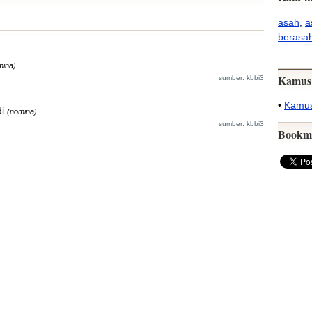
asah
,
a
berasa
mina)
Kamus
sumber: kbbi3
•
Kamus
i
(nomina)
sumber: kbbi3
Bookm