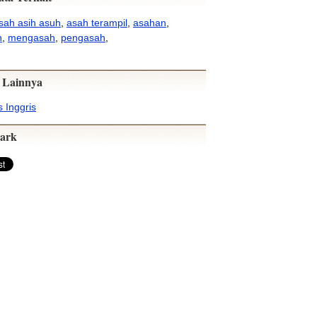
sah asih asuh
,
asah terampil
,
asahan
,
h
,
mengasah
,
pengasah
,
 Lainnya
 Inggris
ark