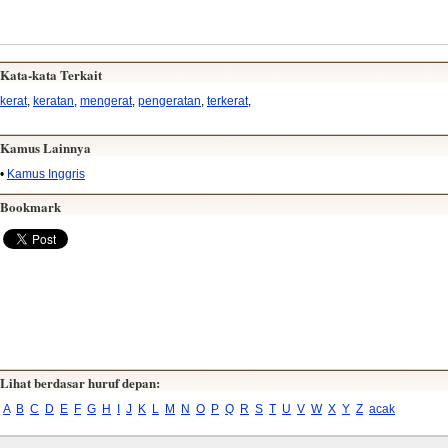
Kata-kata Terkait
kerat
,
keratan
,
mengerat
,
pengeratan
,
terkerat
,
Kamus Lainnya
•
Kamus Inggris
Bookmark
Lihat berdasar huruf depan:
A
B
C
D
E
F
G
H
I
J
K
L
M
N
O
P
Q
R
S
T
U
V
W
X
Y
Z
acak