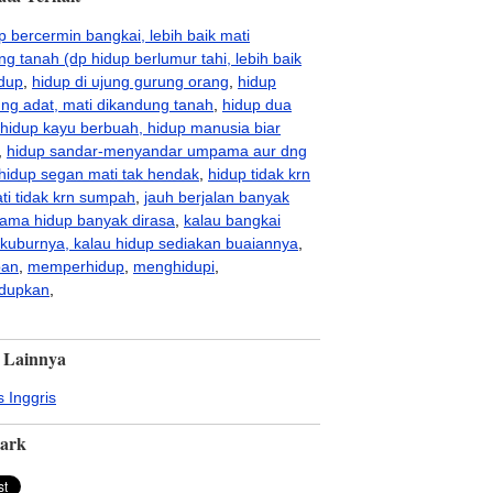
p bercermin bangkai, lebih baik mati
ng tanah (dp hidup berlumur tahi, lebih baik
dup
,
hidup di ujung gurung orang
,
hidup
ng adat, mati dikandung tanah
,
hidup dua
hidup kayu berbuah, hidup manusia biar
,
hidup sandar-menyandar umpama aur dng
hidup segan mati tak hendak
,
hidup tidak krn
ti tidak krn sumpah
,
jauh berjalan banyak
, lama hidup banyak dirasa
,
kalau bangkai
 kuburnya, kalau hidup sediakan buaiannya
,
pan
,
memperhidup
,
menghidupi
,
dupkan
,
 Lainnya
 Inggris
ark