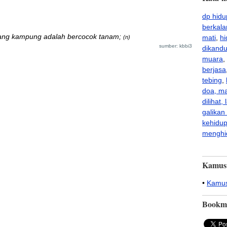
dp hidu
berkala
ng kampung adalah bercocok tanam;
mati
,
hi
(n)
sumber: kbbi3
dikandu
muara
,
berjasa
tebing
,
doa, ma
dilihat
galikan
kehidu
menghi
Kamus
•
Kamus
Bookm