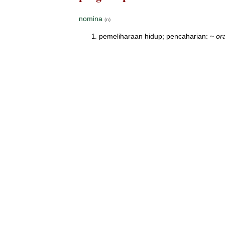
nomina
(n)
pemeliharaan hidup; pencaharian: ~
ora