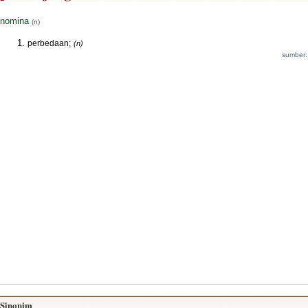
nomina
(n)
perbedaan;
(n)
sumber:
Sinonim