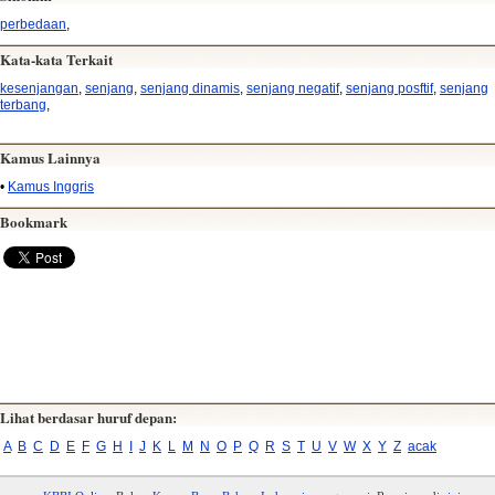
perbedaan
,
Kata-kata Terkait
kesenjangan
,
senjang
,
senjang dinamis
,
senjang negatif
,
senjang posftif
,
senjang
terbang
,
Kamus Lainnya
•
Kamus Inggris
Bookmark
Lihat berdasar huruf depan:
A
B
C
D
E
F
G
H
I
J
K
L
M
N
O
P
Q
R
S
T
U
V
W
X
Y
Z
acak