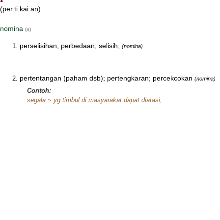
(per.ti.kai.an)
nomina
(n)
perselisihan; perbedaan; selisih;
(nomina)
pertentangan (paham dsb); pertengkaran; percekcokan
(nomina)
Contoh:
segala ~ yg timbul di masyarakat dapat diatasi;