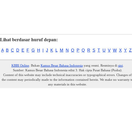
Lihat berdasar huruf depan:
A
B
C
D
E
F
G
H
I
J
K
L
M
N
O
P
Q
R
S
T
U
V
W
X
Y
Z
KBBI Online
. Bukan
Kamus Besar Bahasa Indonesia
yang resmi. Resminya di
sini
.
Sumber: Kamus Besar Bahasa Indonesia edisi 3. Hak cipta Pusat Bahasa (Pusba).
Content of this website may include technical inaccuracies or typographical errors. Changes of
the content may periodically made to the information contained herein. We make no warranty t
any materials in this website.