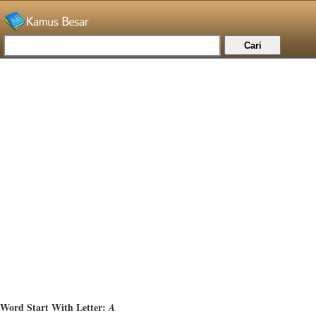
Word Start With Letter:
A