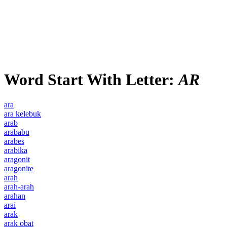
Word Start With Letter:
AR
ara
ara kelebuk
arab
arababu
arabes
arabika
aragonit
aragonite
arah
arah-arah
arahan
arai
arak
arak obat