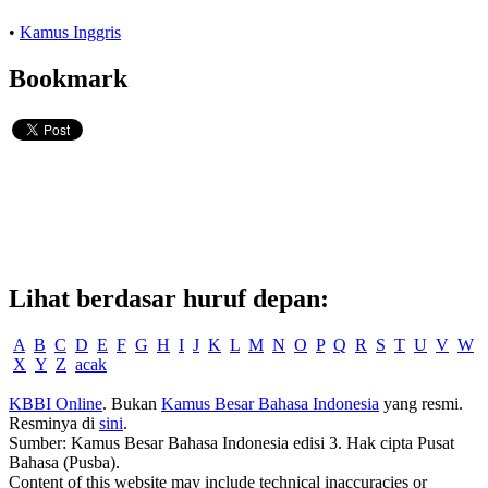
•
Kamus Inggris
Bookmark
Lihat berdasar huruf depan:
A
B
C
D
E
F
G
H
I
J
K
L
M
N
O
P
Q
R
S
T
U
V
W
X
Y
Z
acak
KBBI Online
. Bukan
Kamus Besar Bahasa Indonesia
yang resmi.
Resminya di
sini
.
Sumber: Kamus Besar Bahasa Indonesia edisi 3. Hak cipta Pusat
Bahasa (Pusba).
Content of this website may include technical inaccuracies or