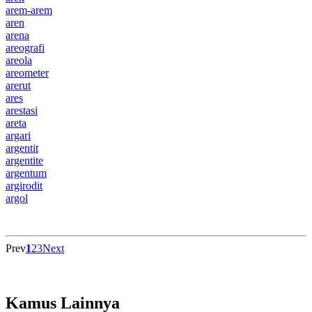
arem-arem
aren
arena
areografi
areola
areometer
arerut
ares
arestasi
areta
argari
argentit
argentite
argentum
argirodit
argol
Prev
1
2
3
Next
Kamus Lainnya