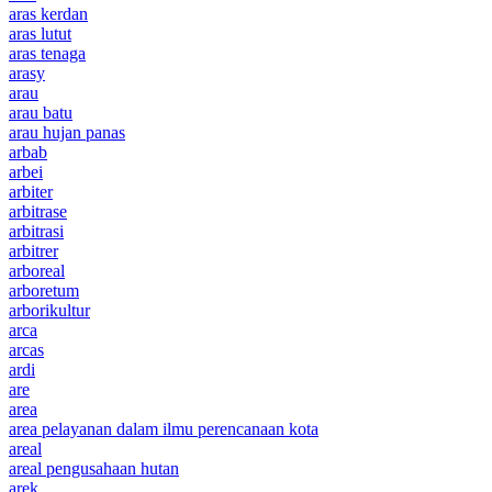
aras kerdan
aras lutut
aras tenaga
arasy
arau
arau batu
arau hujan panas
arbab
arbei
arbiter
arbitrase
arbitrasi
arbitrer
arboreal
arboretum
arborikultur
arca
arcas
ardi
are
area
area pelayanan dalam ilmu perencanaan kota
areal
areal pengusahaan hutan
arek