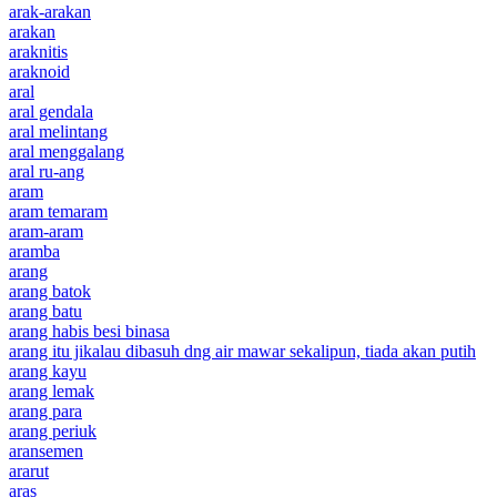
arak-arakan
arakan
araknitis
araknoid
aral
aral gendala
aral melintang
aral menggalang
aral ru-ang
aram
aram temaram
aram-aram
aramba
arang
arang batok
arang batu
arang habis besi binasa
arang itu jikalau dibasuh dng air mawar sekalipun, tiada akan putih
arang kayu
arang lemak
arang para
arang periuk
aransemen
ararut
aras