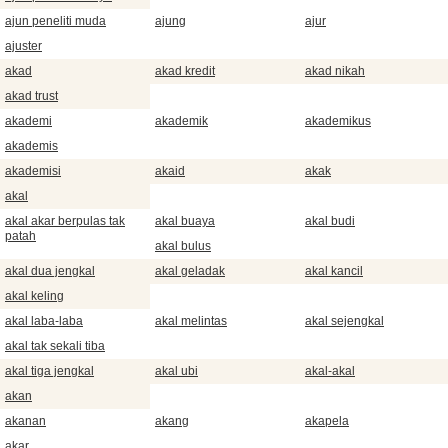
ajun peneliti muda
ajung
ajur
ajuster
akad
akad kredit
akad nikah
akad trust
akademi
akademik
akademikus
akademis
akademisi
akaid
akak
akal
akal akar berpulas tak
akal buaya
akal budi
patah
akal bulus
akal dua jengkal
akal geladak
akal kancil
akal keling
akal laba-laba
akal melintas
akal sejengkal
akal tak sekali tiba
akal tiga jengkal
akal ubi
akal-akal
akan
akanan
akang
akapela
akar