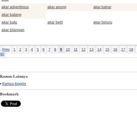
akar adventisius
akar apung
akar bahar
akar batang
akar batu
akar belit
akar beluru
akar bilangan
Prev
1
2
3
4
5
6
7
8
9
10
11
12
13
14
15
16
17
18
40
Kamus Lainnya
•
Kamus Inggris
Bookmark