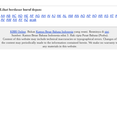
Lihat berdasar huruf depan:
AA
AB
AC
AD
AE
AF
AG
AH
AI
AJ
AK
AL
AM
AN
AO
AP
AQ
AR
AS
AT
AV
AW
AX
AY
AZ
acak
KBBI Online
. Bukan
Kamus Besar Bahasa Indonesia
yang resmi. Resminya di
sini
.
Sumber: Kamus Besar Bahasa Indonesia edisi 3. Hak cipta Pusat Bahasa (Pusba).
Content of this website may include technical inaccuracies or typographical errors. Changes of
the content may periodically made to the information contained herein. We make no warranty t
any materials in this website.