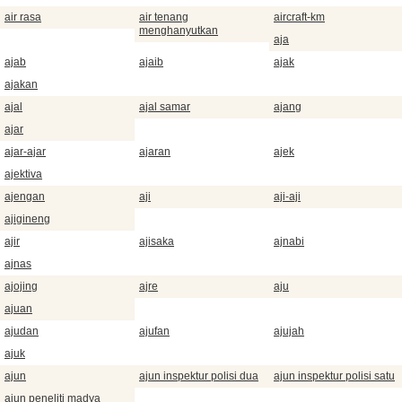
air rasa
air tenang
aircraft-km
menghanyutkan
aja
ajab
ajaib
ajak
ajakan
ajal
ajal samar
ajang
ajar
ajar-ajar
ajaran
ajek
ajektiva
ajengan
aji
aji-aji
ajigineng
ajir
ajisaka
ajnabi
ajnas
ajojing
ajre
aju
ajuan
ajudan
ajufan
ajujah
ajuk
ajun
ajun inspektur polisi dua
ajun inspektur polisi satu
ajun peneliti madya