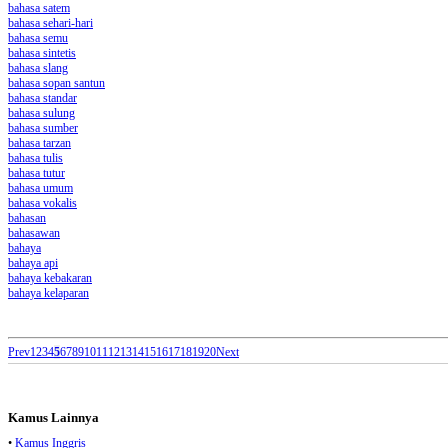
bahasa satem
bahasa sehari-hari
bahasa semu
bahasa sintetis
bahasa slang
bahasa sopan santun
bahasa standar
bahasa sulung
bahasa sumber
bahasa tarzan
bahasa tulis
bahasa tutur
bahasa umum
bahasa vokalis
bahasan
bahasawan
bahaya
bahaya api
bahaya kebakaran
bahaya kelaparan
Prev
1
2
3
4
5
6
7
8
9
10
11
12
13
14
15
16
17
18
19
20
Next
Kamus Lainnya
•
Kamus Inggris