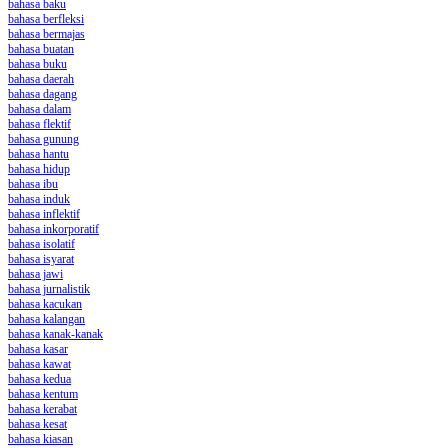
bahasa baku
bahasa berfleksi
bahasa bermajas
bahasa buatan
bahasa buku
bahasa daerah
bahasa dagang
bahasa dalam
bahasa flektif
bahasa gunung
bahasa hantu
bahasa hidup
bahasa ibu
bahasa induk
bahasa inflektif
bahasa inkorporatif
bahasa isolatif
bahasa isyarat
bahasa jawi
bahasa jurnalistik
bahasa kacukan
bahasa kalangan
bahasa kanak-kanak
bahasa kasar
bahasa kawat
bahasa kedua
bahasa kentum
bahasa kerabat
bahasa kesat
bahasa kiasan