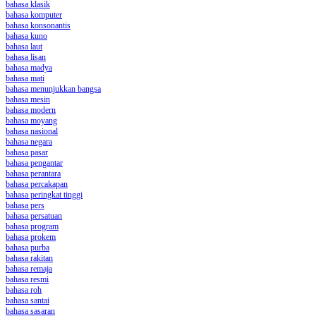
bahasa klasik
bahasa komputer
bahasa konsonantis
bahasa kuno
bahasa laut
bahasa lisan
bahasa madya
bahasa mati
bahasa menunjukkan bangsa
bahasa mesin
bahasa modern
bahasa moyang
bahasa nasional
bahasa negara
bahasa pasar
bahasa pengantar
bahasa perantara
bahasa percakapan
bahasa peringkat tinggi
bahasa pers
bahasa persatuan
bahasa program
bahasa prokem
bahasa purba
bahasa rakitan
bahasa remaja
bahasa resmi
bahasa roh
bahasa santai
bahasa sasaran