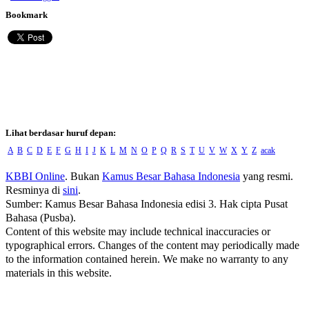
Bookmark
Lihat berdasar huruf depan:
A
B
C
D
E
F
G
H
I
J
K
L
M
N
O
P
Q
R
S
T
U
V
W
X
Y
Z
acak
KBBI Online
. Bukan
Kamus Besar Bahasa Indonesia
yang resmi.
Resminya di
sini
.
Sumber: Kamus Besar Bahasa Indonesia edisi 3. Hak cipta Pusat
Bahasa (Pusba).
Content of this website may include technical inaccuracies or
typographical errors. Changes of the content may periodically made
to the information contained herein. We make no warranty to any
materials in this website.