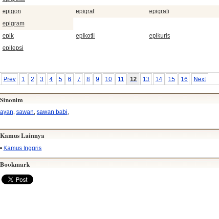
epigon
epigraf
epigrafi
epigram
epik
epikotil
epikuris
epilepsi
Prev
1
2
3
4
5
6
7
8
9
10
11
12
13
14
15
16
Next
Sinonim
ayan
,
sawan
,
sawan babi
,
Kamus Lainnya
•
Kamus Inggris
Bookmark