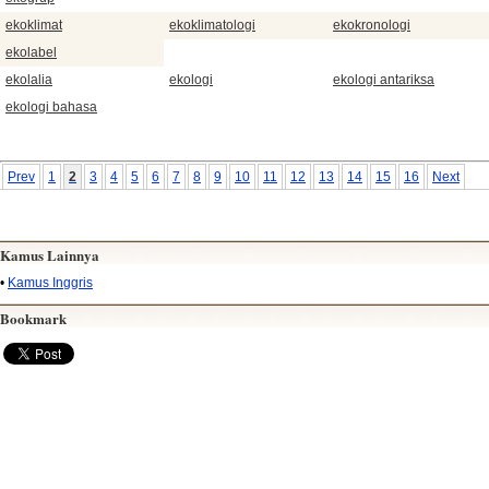
ekoklimat
ekoklimatologi
ekokronologi
ekolabel
ekolalia
ekologi
ekologi antariksa
ekologi bahasa
Prev
1
2
3
4
5
6
7
8
9
10
11
12
13
14
15
16
Next
Kamus Lainnya
•
Kamus Inggris
Bookmark