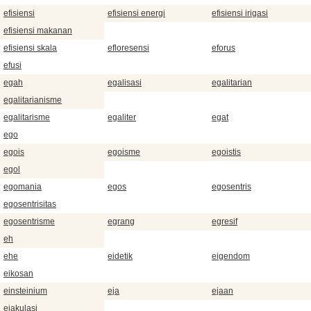
efisiensi
efisiensi energi
efisiensi irigasi
efisiensi makanan
efisiensi skala
efloresensi
eforus
efusi
egah
egalisasi
egalitarian
egalitarianisme
egalitarisme
egaliter
egat
ego
egois
egoisme
egoistis
egol
egomania
egos
egosentris
egosentrisitas
egosentrisme
egrang
egresif
eh
ehe
eidetik
eigendom
eikosan
einsteinium
eja
ejaan
ejakulasi