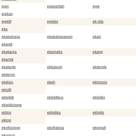
ejan
ejawantah
ejek
ejekan
ejektif
ejektor
ek-situ
eka
ekabahasa
ekabahasawan
ekad
ekajati
ekakarsa
ekamatra
ekang
ekaristi
ekatantri
ekbalium
ekdemik
ekderon
ekdisis
ekeh
ekimosis
ekiofit
eklektik
eklektikus
eklektis
eklektisisme
eklips
ekliptika
ekliptis
eklosi
ekofisiologi
ekofraksia
ekografi
ekogrup