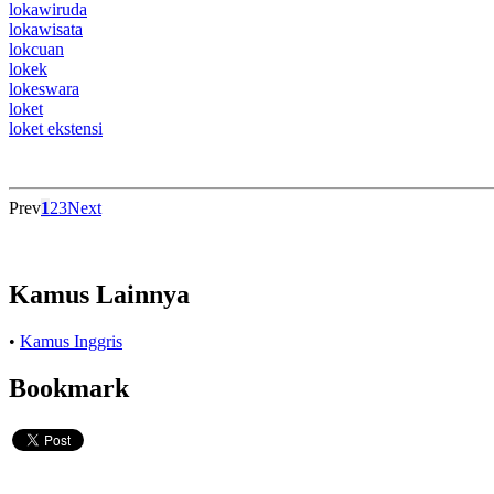
lokawiruda
lokawisata
lokcuan
lokek
lokeswara
loket
loket ekstensi
Prev
1
2
3
Next
Kamus Lainnya
•
Kamus Inggris
Bookmark