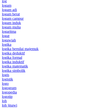
log
logam
logam adi
logam berat
logam campur
logam induk
logam mulia
logaritma
logat
logawiah
logika
logika bernilai majemuk
logika deduktif
logika formal
logika induktif
logika matematik
logika simbolik
logis
logistik
logo
logogram
logopedia
logotip
loh
loh jinawi