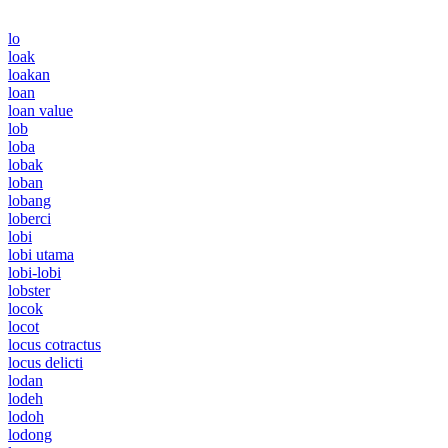
lo
loak
loakan
loan
loan value
lob
loba
lobak
loban
lobang
loberci
lobi
lobi utama
lobi-lobi
lobster
locok
locot
locus cotractus
locus delicti
lodan
lodeh
lodoh
lodong