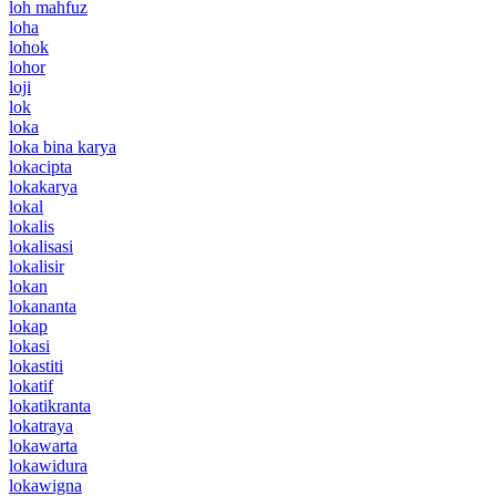
loh mahfuz
loha
lohok
lohor
loji
lok
loka
loka bina karya
lokacipta
lokakarya
lokal
lokalis
lokalisasi
lokalisir
lokan
lokananta
lokap
lokasi
lokastiti
lokatif
lokatikranta
lokatraya
lokawarta
lokawidura
lokawigna