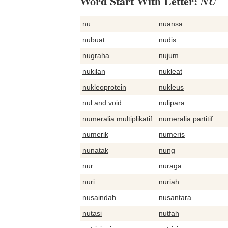
Word Start With Letter:
NU
nu
nuansa
nubuat
nudis
nugraha
nujum
nukilan
nukleat
nukleoprotein
nukleus
nul and void
nulipara
numeralia multiplikatif
numeralia partitif
numerik
numeris
nunatak
nung
nur
nuraga
nuri
nuriah
nusaindah
nusantara
nutasi
nutfah