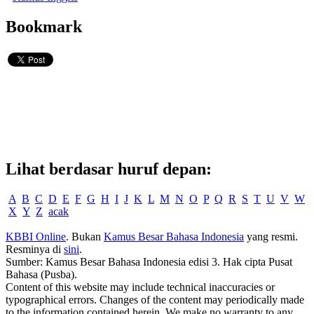
Bookmark
Lihat berdasar huruf depan:
A
B
C
D
E
F
G
H
I
J
K
L
M
N
O
P
Q
R
S
T
U
V
W
X
Y
Z
acak
KBBI Online
. Bukan
Kamus Besar Bahasa Indonesia
yang resmi.
Resminya di
sini
.
Sumber: Kamus Besar Bahasa Indonesia edisi 3. Hak cipta Pusat
Bahasa (Pusba).
Content of this website may include technical inaccuracies or
typographical errors. Changes of the content may periodically made
to the information contained herein. We make no warranty to any