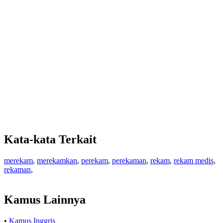
Kata-kata Terkait
merekam
,
merekamkan
,
perekam
,
perekaman
,
rekam
,
rekam medis
,
rekaman
,
Kamus Lainnya
•
Kamus Inggris