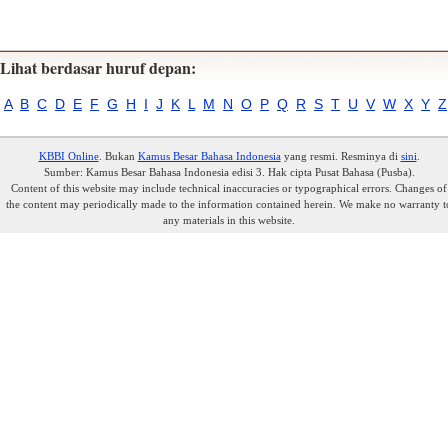
Lihat berdasar huruf depan:
A
B
C
D
E
F
G
H
I
J
K
L
M
N
O
P
Q
R
S
T
U
V
W
X
Y
Z
KBBI Online
. Bukan
Kamus Besar Bahasa Indonesia
yang resmi. Resminya di
sini
.
Sumber: Kamus Besar Bahasa Indonesia edisi 3. Hak cipta Pusat Bahasa (Pusba).
Content of this website may include technical inaccuracies or typographical errors. Changes of
the content may periodically made to the information contained herein. We make no warranty t
any materials in this website.