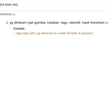
(re.kam.an)
nomina
(n)
yg direkam (spt gambar cetakan, lagu, stensil); hasil merekam
(
Contoh:
~ lagu-lagu artis yg terkenal itu sudah beredar di pasaran;