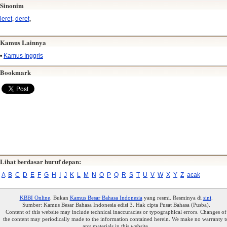
Sinonim
leret
,
deret
,
Kamus Lainnya
•
Kamus Inggris
Bookmark
Lihat berdasar huruf depan:
A
B
C
D
E
F
G
H
I
J
K
L
M
N
O
P
Q
R
S
T
U
V
W
X
Y
Z
acak
KBBI Online
. Bukan
Kamus Besar Bahasa Indonesia
yang resmi. Resminya di
sini
.
Sumber: Kamus Besar Bahasa Indonesia edisi 3. Hak cipta Pusat Bahasa (Pusba).
Content of this website may include technical inaccuracies or typographical errors. Changes of
the content may periodically made to the information contained herein. We make no warranty t
any materials in this website.