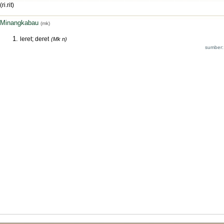
(ri.rit)
Minangkabau
(mk)
leret; deret
(Mk n)
sumber: